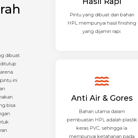
Hasil Rapi
rah
Pintu yang dibuat dari bahan
HPL mempunyai hasil finishing
yang dijamin rapi.
ng dibuat
ditutup
Karena
intu ini
gan
Anti Air & Gores
nakan.
ng bisa
Bahan utama dalam
engan
pembuatan HPL adalah plastik
ntuk
keras PVC, sehingga ia
ran
mempunyai ketahanan pada