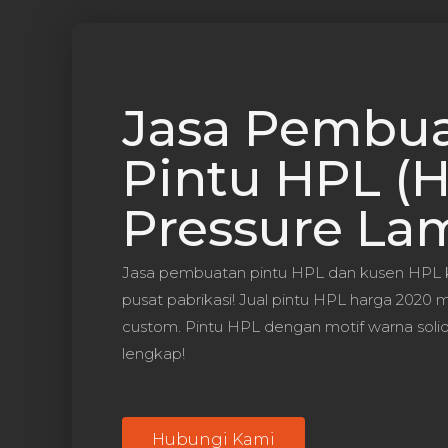
Jasa Pembu
Pintu HPL (
Pressure La
Jasa pembuatan pintu HPL dan kusen HPL ku
pusat pabrikasi! Jual pintu HPL harga 2020 
custom. Pintu HPL dengan motif warna solid
lengkap!
Hubungi Kami