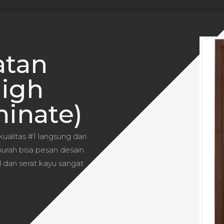
atan
High
minate)
alitas #1 langsung dari
murah bisa pesan desain
 dan serat kayu sangat