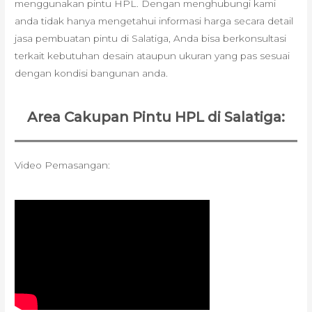
menggunakan pintu HPL. Dengan menghubungi kami
anda tidak hanya mengetahui informasi harga secara detail
jasa pembuatan pintu di Salatiga, Anda bisa berkonsultasi
terkait kebutuhan desain ataupun ukuran yang pas sesuai
dengan kondisi bangunan anda.
Area Cakupan Pintu HPL di Salatiga:
Video Pemasangan: