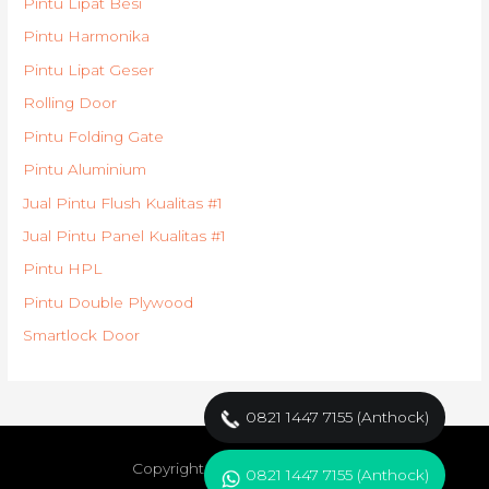
Pintu Lipat Besi
Pintu Harmonika
Pintu Lipat Geser
Rolling Door
Pintu Folding Gate
Pintu Aluminium
Jual Pintu Flush Kualitas #1
Jual Pintu Panel Kualitas #1
Pintu HPL
Pintu Double Plywood
Smartlock Door
0821 1447 7155 (Anthock)
Copyright © 2021
Pabrik Pintu
0821 1447 7155 (Anthock)