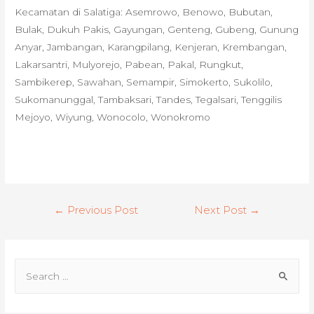
Kecamatan di Salatiga: Asemrowo, Benowo, Bubutan,
Bulak, Dukuh Pakis, Gayungan, Genteng, Gubeng, Gunung
Anyar, Jambangan, Karangpilang, Kenjeran, Krembangan,
Lakarsantri, Mulyorejo, Pabean, Pakal, Rungkut,
Sambikerep, Sawahan, Semampir, Simokerto, Sukolilo,
Sukomanunggal, Tambaksari, Tandes, Tegalsari, Tenggilis
Mejoyo, Wiyung, Wonocolo, Wonokromo
Post
←
Previous Post
Next Post
→
navigation
S
e
a