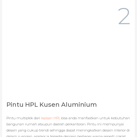
2
Pintu HPL Kusen Aluminium
Pintu multiplek dari
lapisan HPL
bisa anda manfaatkan untuk kebutuhan
bangunan rumah ataupun daerah perkantoran. Pintu ini mempunyai
desain yang cukup trendi sehingga dapat meningkatkan desain interior di
dalam ruangan, apalagi ia tersedia dengan berbagai warna seperti: coklat,