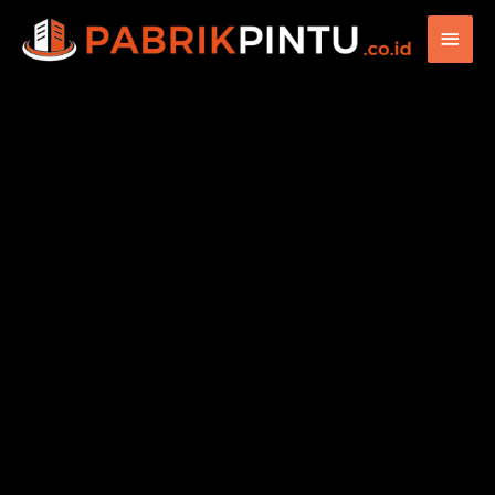
Main
Men