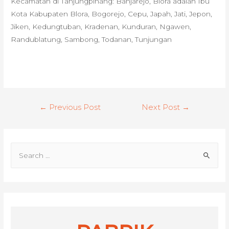
Kecamatan di Tanjungpinang: Banjarejo, Blora adalah Ibu
Kota Kabupaten Blora, Bogorejo, Cepu, Japah, Jati, Jepon,
Jiken, Kedungtuban, Kradenan, Kunduran, Ngawen,
Randublatung, Sambong, Todanan, Tunjungan
Post
←
Previous Post
Next Post
→
navigation
S
e
a
r
c
h