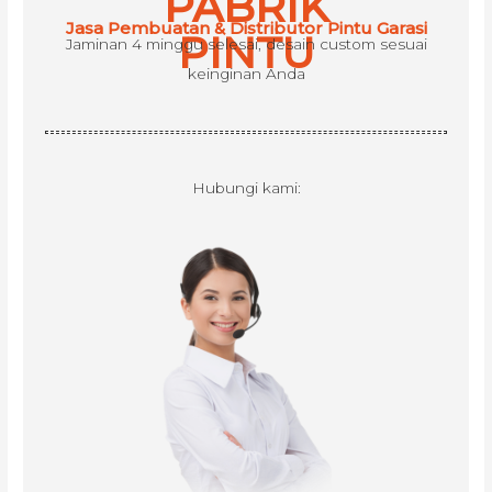
PABRIK
f
Jasa Pembuatan & Distributor Pintu Garasi
o
PINTU
Jaminan 4 minggu selesai, desain custom sesuai
r
keinginan Anda
:
Hubungi kami: