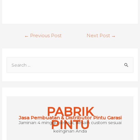
Post
←
Previous Post
Next Post
→
navigation
S
e
a
r
c
h
PABRIK
f
Jasa Pembuatan & Distributor Pintu Garasi
o
PINTU
Jaminan 4 minggu selesai, desain custom sesuai
r
keinginan Anda
: