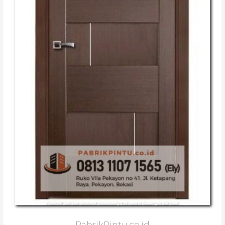
PabrikPintu.co.id