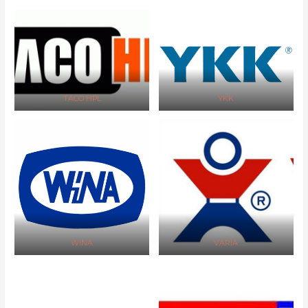
TACO HPL
YKK
WINA
VARIA