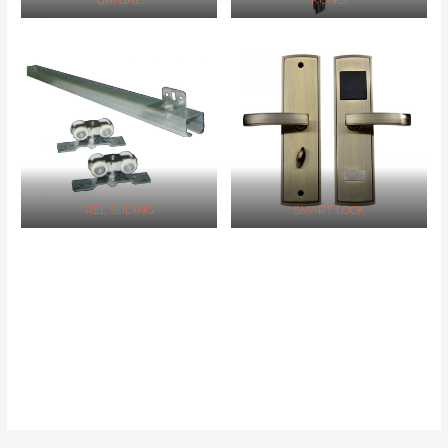
GANJAL
KUNCI
REL SLIDING
SMART LOCK