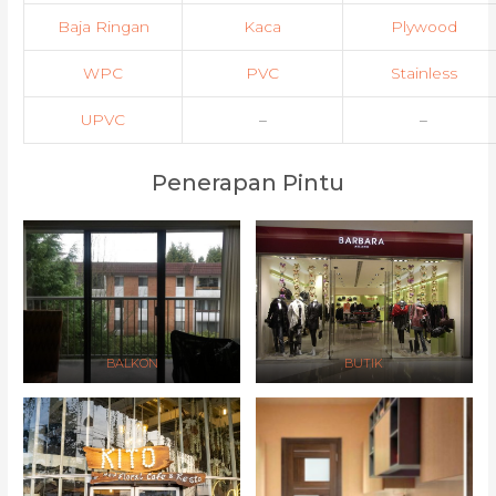
Baja Ringan
Kaca
Plywood
WPC
PVC
Stainless
UPVC
–
–
Penerapan Pintu
BALKON
BUTIK