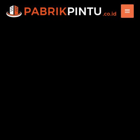
Main
Men