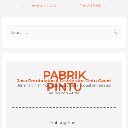
Post
←
Previous Post
Next Post
→
navigation
S
e
a
r
c
h
PABRIK
f
Jasa Pembuatan & Distributor Pintu Garasi
o
PINTU
Jaminan 4 minggu selesai, desain custom sesuai
r
keinginan Anda
:
Hubungi kami: