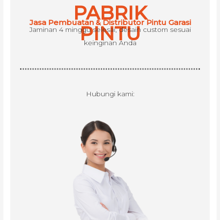
PABRIK
f
Jasa Pembuatan & Distributor Pintu Garasi
o
PINTU
Jaminan 4 minggu selesai, desain custom sesuai
r
keinginan Anda
:
Hubungi kami: