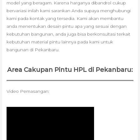
model yang beragam. Karena harganya dibandrol cukup
bervariasi inilah kami sarankan Anda supaya menghubungi
kami pada kontak yang tersedia. Kami akan membantu
anda menentukan desain pintu apa yang sesuai dengan
kebutuhan bangunan, anda juga bisa berkonsultasi terkait
kebutuhan material pintu lainnya pada kami untuk
bangunan di Pekanbaru.
Area Cakupan Pintu HPL di Pekanbaru:
Video Pemasangan: