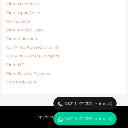
Pintu Harmonika
Pintu Lipat Geser
Rolling Door
Pintu Folding Gate
Pintu Aluminium
Jual Pintu Flush Kualitas #1
Jual Pintu Panel Kualitas #1
Pintu HPL
Pintu Double Plywood
Smartlock Door
0821 1447 7155 (Anthock)
Copyright © 2021
Pabrik Pintu
0821 1447 7155 (Anthock)