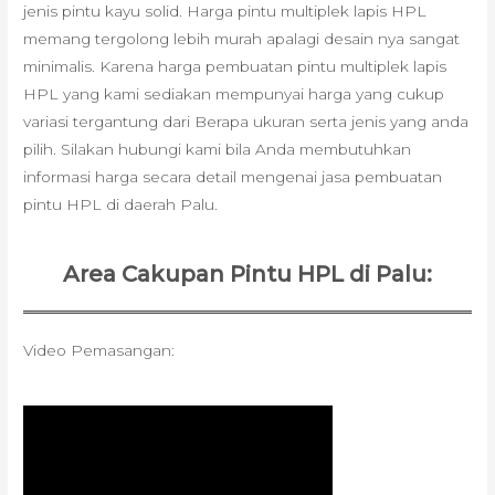
jenis pintu kayu solid. Harga pintu multiplek lapis HPL
memang tergolong lebih murah apalagi desain nya sangat
minimalis. Karena harga pembuatan pintu multiplek lapis
HPL yang kami sediakan mempunyai harga yang cukup
variasi tergantung dari Berapa ukuran serta jenis yang anda
pilih. Silakan hubungi kami bila Anda membutuhkan
informasi harga secara detail mengenai jasa pembuatan
pintu HPL di daerah Palu.
Area Cakupan Pintu HPL di Palu:
Video Pemasangan: