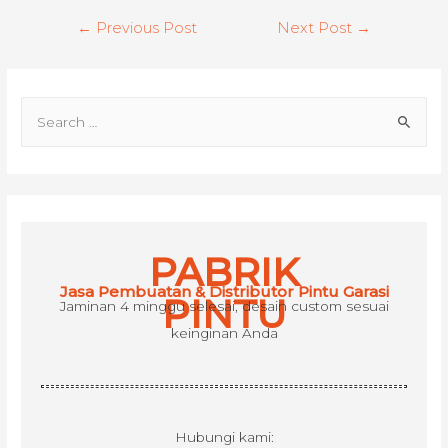
Post
←
Previous Post
Next Post
→
navigation
S
e
a
r
c
h
PABRIK
f
Jasa Pembuatan & Distributor Pintu Garasi
o
PINTU
Jaminan 4 minggu selesai, desain custom sesuai
r
keinginan Anda
:
Hubungi kami: