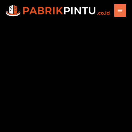
Main
Men