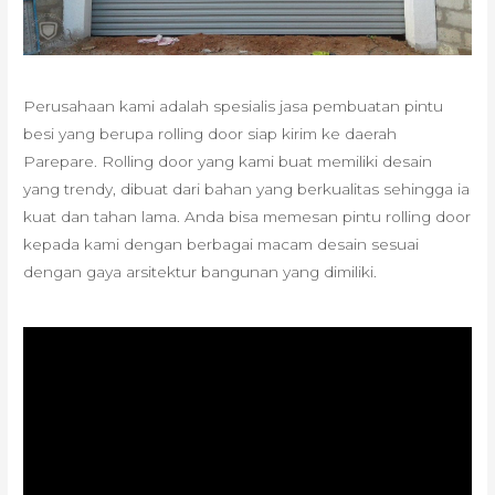
Perusahaan kami adalah spesialis jasa pembuatan pintu
besi yang berupa rolling door siap kirim ke daerah
Parepare. Rolling door yang kami buat memiliki desain
yang trendy, dibuat dari bahan yang berkualitas sehingga ia
kuat dan tahan lama. Anda bisa memesan pintu rolling door
kepada kami dengan berbagai macam desain sesuai
dengan gaya arsitektur bangunan yang dimiliki.