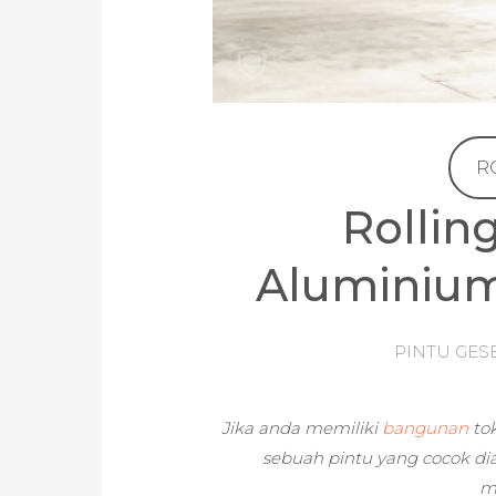
R
Rollin
Aluminium
PINTU GES
Jika anda memiliki
bangunan
tok
sebuah pintu yang cocok dia
m