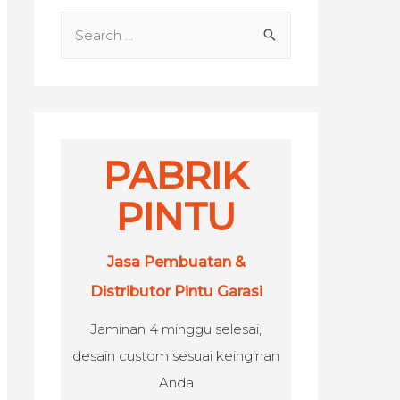
S
e
a
r
c
h
PABRIK
f
PINTU
o
r
Jasa Pembuatan &
:
Distributor Pintu Garasi
Jaminan 4 minggu selesai,
desain custom sesuai keinginan
Anda