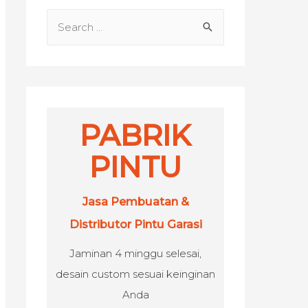
S
e
a
r
c
h
PABRIK
f
PINTU
o
r
Jasa Pembuatan &
:
Distributor Pintu Garasi
Jaminan 4 minggu selesai,
desain custom sesuai keinginan
Anda