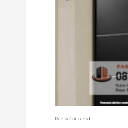
PabrikPintu.co.id