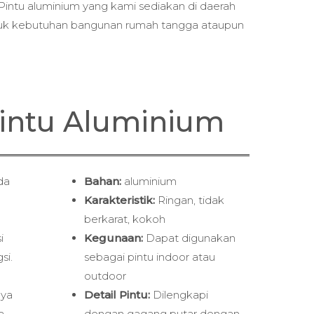
 Pintu aluminium yang kami sediakan di daerah
ntuk kebutuhan bangunan rumah tangga ataupun
 Pintu Aluminium
da
Bahan:
aluminium
Karakteristik:
Ringan, tidak
berkarat, kokoh
i
Kegunaan:
Dapat digunakan
si.
sebagai pintu indoor atau
outdoor
nya
Detail Pintu:
Dilengkapi
a
dengan gagang putar dengan