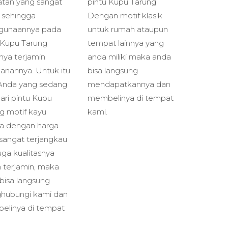
tan yang sangat
pintu Kupu Tarung
i sehingga
Dengan motif klasik
gunaannya pada
untuk rumah ataupun
 Kupu Tarung
tempat lainnya yang
nya terjamin
anda miliki maka anda
anannya. Untuk itu
bisa langsung
Anda yang sedang
mendapatkannya dan
ri pintu Kupu
membelinya di tempat
g motif kayu
kami.
a dengan harga
sangat terjangkau
uga kualitasnya
 terjamin, maka
bisa langsung
hubungi kami dan
elinya di tempat