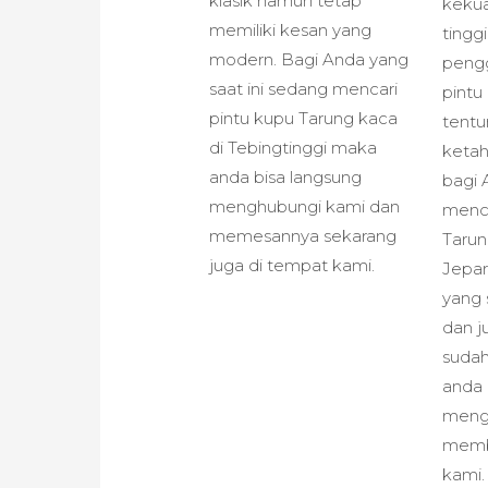
klasik namun tetap
kekua
memiliki kesan yang
tingg
modern. Bagi Anda yang
peng
saat ini sedang mencari
pintu
pintu kupu Tarung kaca
tentu
di Tebingtinggi maka
ketah
anda bisa langsung
bagi 
menghubungi kami dan
menca
memesannya sekarang
Tarun
juga di tempat kami.
Jepar
yang 
dan j
sudah
anda 
meng
memb
kami.