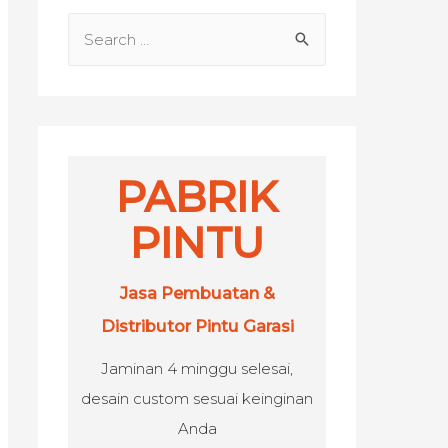
S
e
a
r
c
h
PABRIK
f
PINTU
o
r
Jasa Pembuatan &
:
Distributor Pintu Garasi
Jaminan 4 minggu selesai,
desain custom sesuai keinginan
Anda