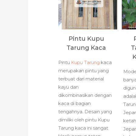
Pintu Kupu
Tarung Kaca
T
K
Pintu
Kupu Tarung
kaca
merupakan pintu yang
Model
terbuat dari material
banya
kayu dan
digun
dikombinasikan dengan
adala
kaca di bagian
Tarun
tengahnya. Desain yang
Jepar
dimiliki oleh pintu Kupu
ketah
Tarung kaca ini sangat
Jepar