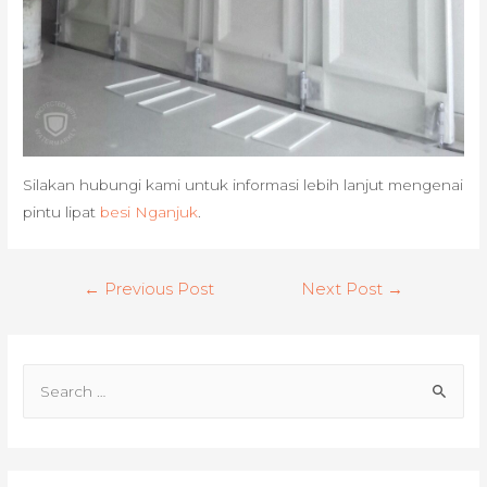
Silakan hubungi kami untuk informasi lebih lanjut mengenai
pintu lipat
besi Nganjuk
.
Post
←
Previous Post
Next Post
→
navigation
S
e
a
r