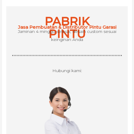
c
h
PABRIK
f
Jasa Pembuatan & Distributor Pintu Garasi
o
PINTU
Jaminan 4 minggu selesai, desain custom sesuai
r
keinginan Anda
:
Hubungi kami: