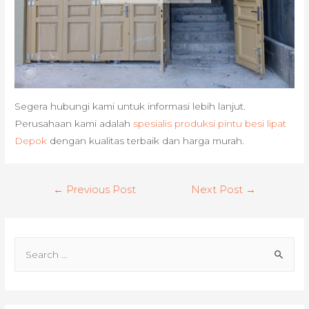
Segera hubungi kami untuk informasi lebih lanjut.
Perusahaan kami adalah
spesialis produksi pintu besi lipat
Depok
dengan kualitas terbaik dan harga murah.
Post
←
Previous Post
Next Post
→
navigation
S
e
a
r