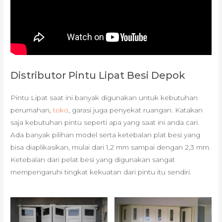
Distributor Pintu Lipat Besi Depok
Pintu Lipat saat ini banyak digunakan untuk kebutuhan
perumahan,
toko
, garasi juga penyekat ruangan. Katakan
saja kebutuhan pintu seperti apa yang saat ini anda cari.
Ada banyak pilihan model serta ketebalan plat besi yang
bisa diaplikasikan, mulai dari 1,2 mm sampai dengan 2,3 mm.
Ketebalan dari pelat besi yang digunakan sangat
mempengaruhi tingkat kekuatan dari pintu itu sendiri.