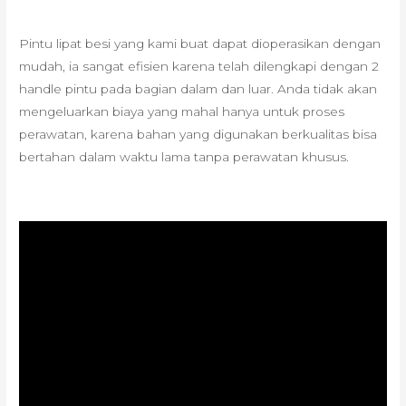
Pintu lipat besi yang kami buat dapat dioperasikan dengan
mudah, ia sangat efisien karena telah dilengkapi dengan 2
handle pintu pada bagian dalam dan luar. Anda tidak akan
mengeluarkan biaya yang mahal hanya untuk proses
perawatan, karena bahan yang digunakan berkualitas bisa
bertahan dalam waktu lama tanpa perawatan khusus.