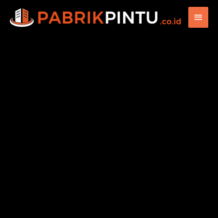
Main
Men