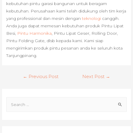
kebutuhan pintu garasi bangunan untuk beragam
kebutuhan. Perusahaan kami telah didukung oleh tim kerja
yang professional dan mesin dengan
teknologi
canggih.
Anda juga dapat memesan kebutuhan produk Pintu Lipat
Besi,
Pintu Harmonika
, Pintu Lipat Geser, Rolling Door,
Pintu Folding Gate, dlsb kepada kami. Kami siap
mengirimkan produk pintu pesanan anda ke seluruh kota
Tanjungpinang.
Post
←
Previous Post
Next Post
→
navigation
S
e
a
r
c