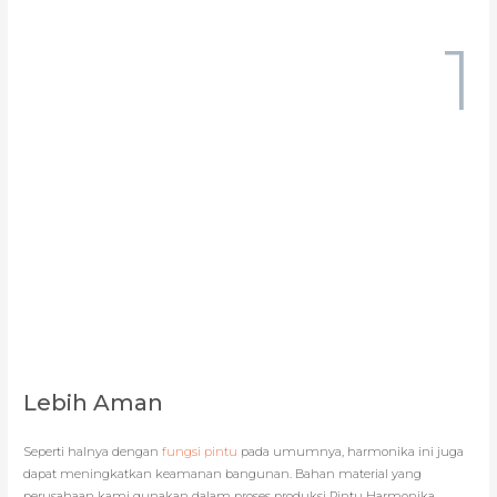
1
Lebih Aman
Seperti halnya dengan
fungsi pintu
pada umumnya, harmonika ini juga
dapat meningkatkan keamanan bangunan. Bahan material yang
perusahaan kami gunakan dalam proses produksi Pintu Harmonika