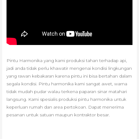
Pintu Harmonika yang kami produksi tahan terhadap api,
jadi anda tidak perlu khawatir mengenai kondisi lingkungan
yang rawan kebakaran karena pintu ini bisa bertahan dalam
segala kondisi. Pintu harmonika kami sangat awet, warna
tidak mudah pudar walau terkena paparan sinar matahari
langsung. Kami spesialis produksi pintu harmonika untuk
keperluan rumah dan area pertokoan. Dapat menerima
pesanan untuk satuan maupun kontraktor besar.