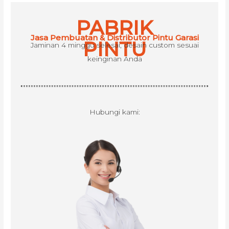
h
PABRIK
f
Jasa Pembuatan & Distributor Pintu Garasi
o
PINTU
Jaminan 4 minggu selesai, desain custom sesuai
r
keinginan Anda
:
Hubungi kami: