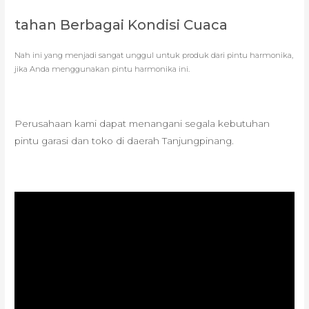
tahan Berbagai Kondisi Cuaca
Nah ini yang menjadi sangat unggul untuk produk dari pintu harmonika,
jika Anda menggunakan pintu harmonika ini.
Perusahaan kami dapat menangani segala kebutuhan
pintu garasi dan toko di daerah Tanjungpinang.