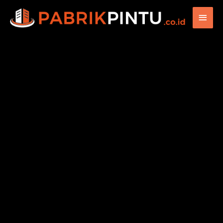
Main
Men