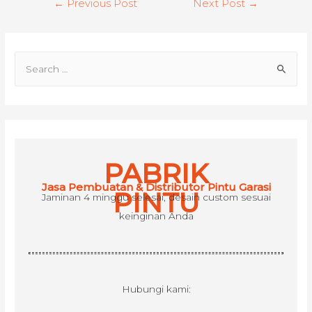
←
Previous Post
Next Post
→
navigation
S
e
a
r
c
h
PABRIK
f
Jasa Pembuatan & Distributor Pintu Garasi
o
PINTU
Jaminan 4 minggu selesai, desain custom sesuai
r
keinginan Anda
:
Hubungi kami: