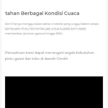
tahan Berbagai Kondisi Cuaca
Kami hanya menggunakan bahan material yang unggul dalam proses
pembuatan Pintu Harmonika, jadi untuk kualitas kami dapat
memberikan jaminan garansi hingga 100%.
Perusahaan kami dapat menangani segala kebutuhan
pintu garasi dan toko di daerah Cimahi.