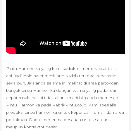
Pintu Harmonika yang kami sediakan memiliki sifat tahan
api. Jadi lebih awet meskipun sudah terkena kebakaran
sekalipun. Jika anda selama ini melihat di area pertokoan
banyak pintu Harmonika dengan warna yang pudar dan
cepat rusak, hal ini tidak akan terjadi bila anda memesan
Pintu Harmonika pada PabrikPintu.co.id. Kami spesialis
produksi pintu harmonika untuk keperluan rumah dan area
pertokoan. Dapat menerima pesanan untuk satuan
maupun kontraktor besar.