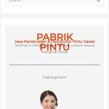
e
a
r
c
h
PABRIK
f
Jasa Pembuatan & Distributor Pintu Garasi
o
PINTU
Jaminan 4 minggu selesai, desain custom sesuai
r
keinginan Anda
:
Hubungi kami: