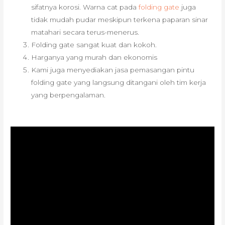
sifatnya korosi. Warna cat pada
folding gate
juga
tidak mudah pudar meskipun terkena paparan sinar
matahari secara terus-menerus.
Folding gate sangat kuat dan kokoh.
Harganya yang murah dan ekonomis
Kami juga menyediakan jasa pemasangan pintu
folding gate yang langsung ditangani oleh tim kerja
yang berpengalaman.