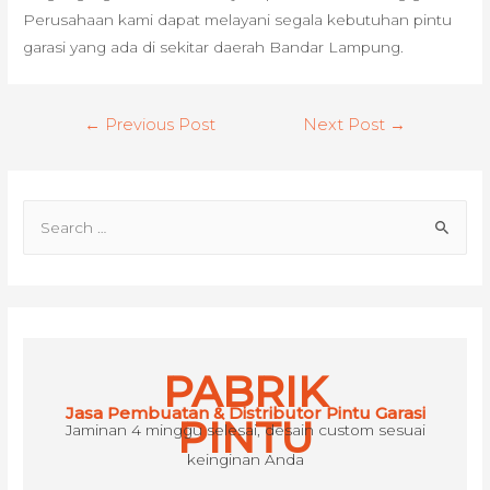
Perusahaan kami dapat melayani segala kebutuhan pintu
garasi yang ada di sekitar daerah Bandar Lampung.
Post
←
Previous Post
Next Post
→
navigation
S
e
a
r
c
h
PABRIK
f
Jasa Pembuatan & Distributor Pintu Garasi
o
PINTU
Jaminan 4 minggu selesai, desain custom sesuai
r
keinginan Anda
: