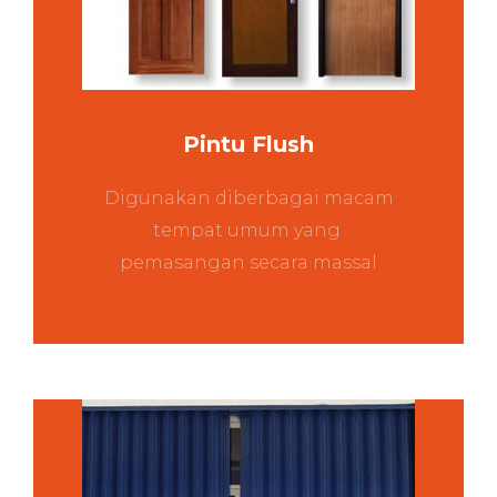
Pintu Flush
Digunakan diberbagai macam
tempat umum yang
pemasangan secara massal