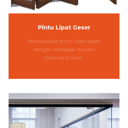
Pintu Lipat Geser
Menawarkan pintu lipat geser
dengan berbagai macam
material pilihan