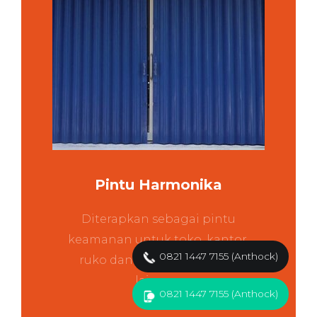
Pintu Harmonika
Diterapkan sebagai pintu
keamanan untuk toko, kantor,
0821 1447 7155 (Anthock)
ruko dan berbagai tempat
lainnya
0821 1447 7155 (Anthock)