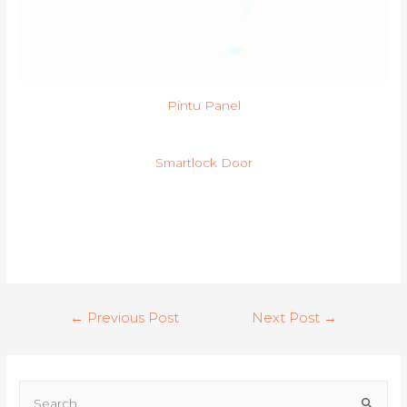
Pintu Panel
Smartlock Door
Post
←
Previous Post
Next Post
→
navigation
S