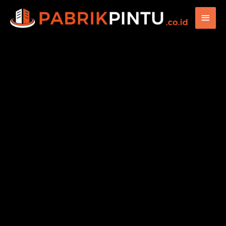
Main
Men