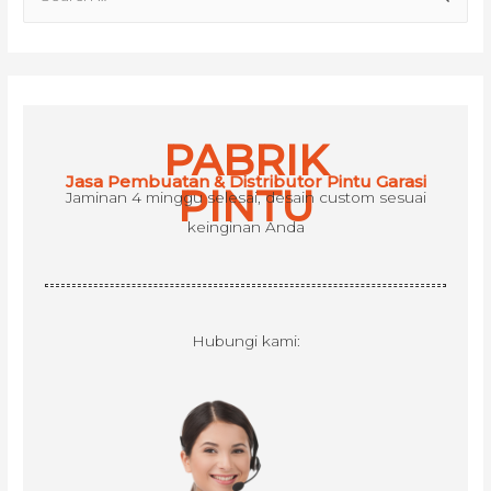
e
a
r
c
h
PABRIK
f
Jasa Pembuatan & Distributor Pintu Garasi
o
PINTU
Jaminan 4 minggu selesai, desain custom sesuai
r
keinginan Anda
:
Hubungi kami: