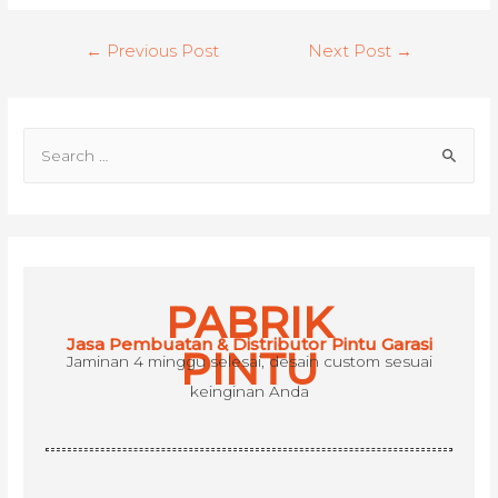
Post
←
Previous Post
Next Post
→
navigation
S
e
a
r
c
h
PABRIK
f
Jasa Pembuatan & Distributor Pintu Garasi
o
PINTU
Jaminan 4 minggu selesai, desain custom sesuai
r
keinginan Anda
: