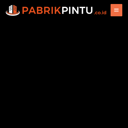
Main
Men