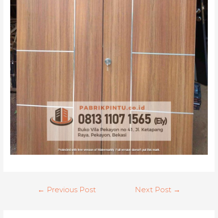
Post
←
Previous Post
Next Post
→
navigation