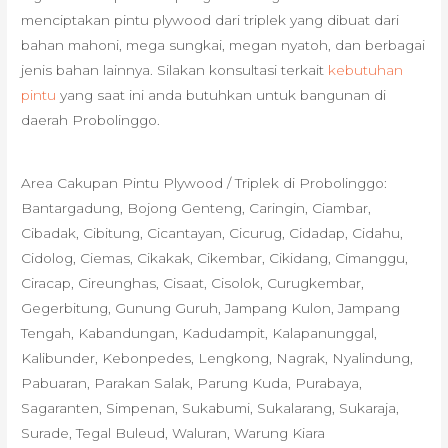
menciptakan pintu plywood dari triplek yang dibuat dari
bahan mahoni, mega sungkai, megan nyatoh, dan berbagai
jenis bahan lainnya. Silakan konsultasi terkait
kebutuhan
pintu
yang saat ini anda butuhkan untuk bangunan di
daerah Probolinggo.
Area Cakupan Pintu Plywood / Triplek di Probolinggo:
Bantargadung, Bojong Genteng, Caringin, Ciambar,
Cibadak, Cibitung, Cicantayan, Cicurug, Cidadap, Cidahu,
Cidolog, Ciemas, Cikakak, Cikembar, Cikidang, Cimanggu,
Ciracap, Cireunghas, Cisaat, Cisolok, Curugkembar,
Gegerbitung, Gunung Guruh, Jampang Kulon, Jampang
Tengah, Kabandungan, Kadudampit, Kalapanunggal,
Kalibunder, Kebonpedes, Lengkong, Nagrak, Nyalindung,
Pabuaran, Parakan Salak, Parung Kuda, Purabaya,
Sagaranten, Simpenan, Sukabumi, Sukalarang, Sukaraja,
Surade, Tegal Buleud, Waluran, Warung Kiara