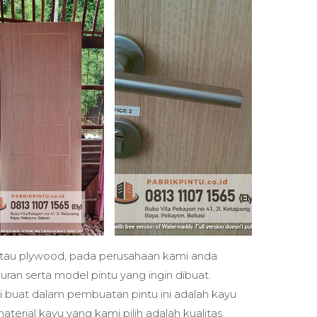
 atau plywood, pada perusahaan kami anda
an serta model pintu yang ingin dibuat.
buat dalam pembuatan pintu ini adalah kayu
erial kayu yang kami pilih adalah kualitas