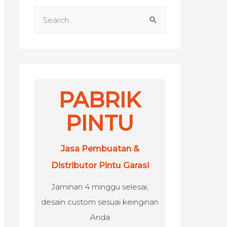
S
e
a
r
c
h
PABRIK
f
PINTU
o
r
Jasa Pembuatan &
:
Distributor Pintu Garasi
Jaminan 4 minggu selesai,
desain custom sesuai keinginan
Anda