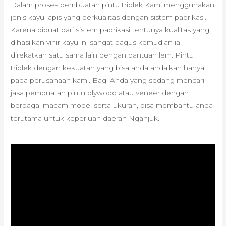
Dalam proses pembuatan pintu triplek Kami menggunakan
jenis kayu lapis yang berkualitas dengan sistem pabrikasi.
Karena dibuat dari sistem pabrikasi tentunya kualitas yang
dihasilkan vinir kayu ini sangat bagus kemudian ia
direkatkan satu sama lain dengan bantuan lem. Pintu
triplek dengan kekuatan yang bisa anda andalkan hanya
pada perusahaan kami. Bagi Anda yang sedang mencari
jasa pembuatan pintu plywood atau veneer dengan
berbagai macam model serta ukuran, bisa membantu anda
terutama untuk keperluan daerah Nganjuk.