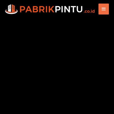
Main
Men