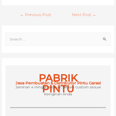
Post
←
Previous Post
Next Post
→
navigation
S
e
a
r
c
h
PABRIK
f
Jasa Pembuatan & Distributor Pintu Garasi
o
PINTU
Jaminan 4 minggu selesai, desain custom sesuai
r
keinginan Anda
: