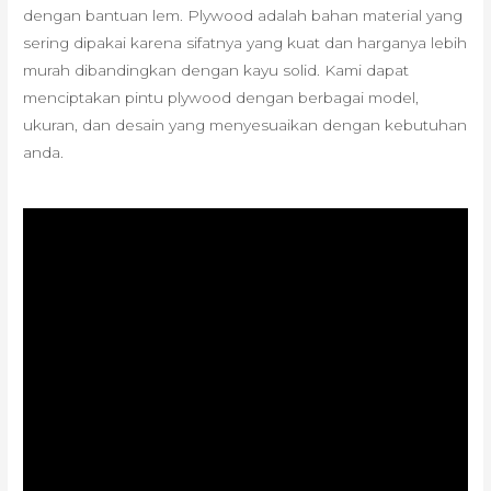
dengan bantuan lem. Plywood adalah bahan material yang
sering dipakai karena sifatnya yang kuat dan harganya lebih
murah dibandingkan dengan kayu solid. Kami dapat
menciptakan pintu plywood dengan berbagai model,
ukuran, dan desain yang menyesuaikan dengan kebutuhan
anda.