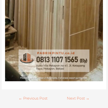
Post
←
Previous Post
Next Post
→
navigation