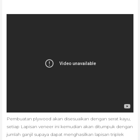
Pembuatan plywood akan disesuaikan dengan serat kayu,
setiap Lapisan veneer ini kemudian akan ditumpuk dengan
jumlah ganjil supaya dapat menghasilkan lapisan triplek