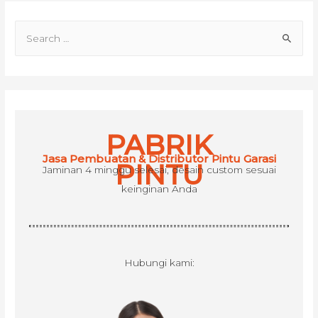
S
e
a
r
c
h
PABRIK
f
Jasa Pembuatan & Distributor Pintu Garasi
o
PINTU
Jaminan 4 minggu selesai, desain custom sesuai
r
keinginan Anda
:
Hubungi kami: