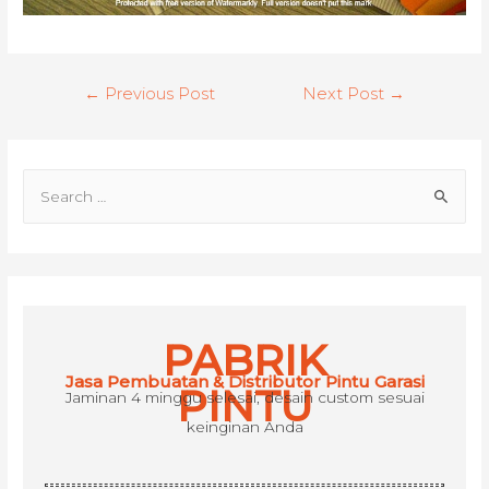
Post
←
Previous Post
Next Post
→
navigation
S
e
a
r
c
h
PABRIK
f
Jasa Pembuatan & Distributor Pintu Garasi
o
PINTU
Jaminan 4 minggu selesai, desain custom sesuai
r
keinginan Anda
: