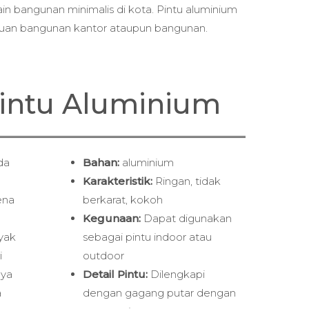
 bangunan minimalis di kota. Pintu aluminium
rluan bangunan kantor ataupun bangunan.
 Pintu Aluminium
da
Bahan:
aluminium
Karakteristik:
Ringan, tidak
ena
berkarat, kokoh
Kegunaan:
Dapat digunakan
nyak
sebagai pintu indoor atau
i
outdoor
nya
Detail Pintu:
Dilengkapi
a
dengan gagang putar dengan