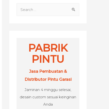
S
e
a
r
c
h
PABRIK
f
PINTU
o
r
Jasa Pembuatan &
:
Distributor Pintu Garasi
Jaminan 4 minggu selesai,
desain custom sesuai keinginan
Anda