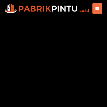
Main
Men