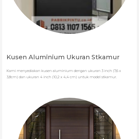
Kusen Aluminium Ukuran Stkamur
Kami menyediakan kusen aluminium dengan ukuran 3 inch (7,6 x
3,8cm) dan ukuran 4 inch (10,2 x 4,4 cm) untuk model stkamur.