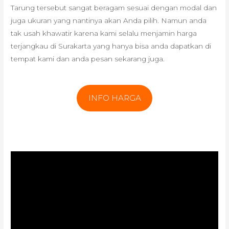
Tarung tersebut sangat beragam sesuai dengan modal dan
juga ukuran yang nantinya akan Anda pilih. Namun anda
tak usah khawatir karena kami selalu menjamin harga
terjangkau di Surakarta yang hanya bisa anda dapatkan di
tempat kami dan anda pesan sekarang juga.
INFO HARGA