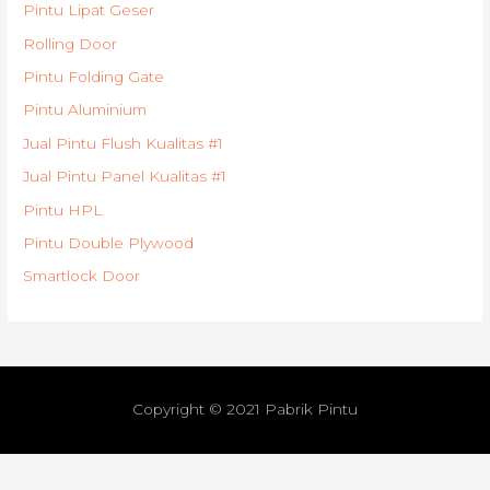
Pintu Lipat Geser
Rolling Door
Pintu Folding Gate
Pintu Aluminium
Jual Pintu Flush Kualitas #1
Jual Pintu Panel Kualitas #1
Pintu HPL
Pintu Double Plywood
Smartlock Door
Copyright © 2021
Pabrik Pintu