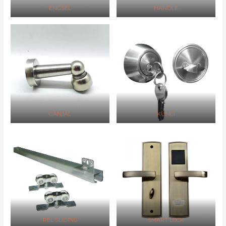
ENGSEL
HANDLE
GANJAL
KUNCI
REL SLIDING
SMART LOCK