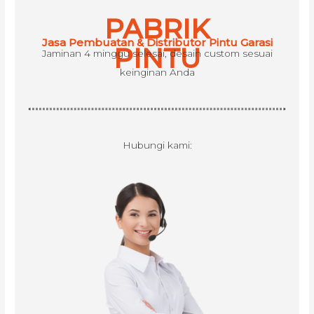
h
PABRIK
f
Jasa Pembuatan & Distributor Pintu Garasi
o
PINTU
Jaminan 4 minggu selesai, desain custom sesuai
r
keinginan Anda
:
Hubungi kami: