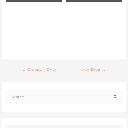
Post
←
Previous Post
Next Post
→
navigation
S
e
a
r
c