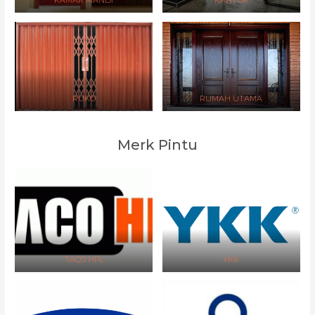
KAMAR MANDI
KANTOR
RUKO
RUMAH UTAMA
Merk Pintu
TACO HPL
YKK