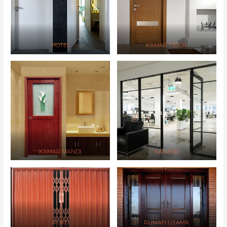
HOTEL
KAMAR TIDUR
KAMAR MANDI
KANTOR
RUKO
RUMAH UTAMA