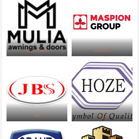
MULIA DOOR
MASPION
JBS
HOZE