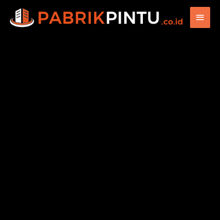
Main
Men