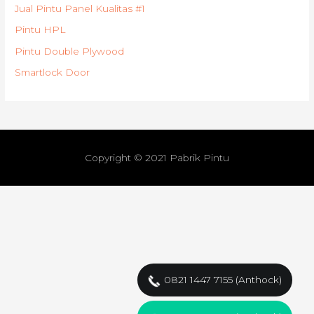
Jual Pintu Panel Kualitas #1
Pintu HPL
Pintu Double Plywood
Smartlock Door
Copyright © 2021
Pabrik Pintu
0821 1447 7155 (Anthock)