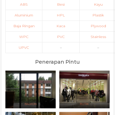
ABS
Besi
Kayu
Aluminium
HPL
Plastik
Baja Ringan
Kaca
Plywood
WPC
PVC
Stainless
UPVC
–
–
Penerapan Pintu
BALKON
BUTIK