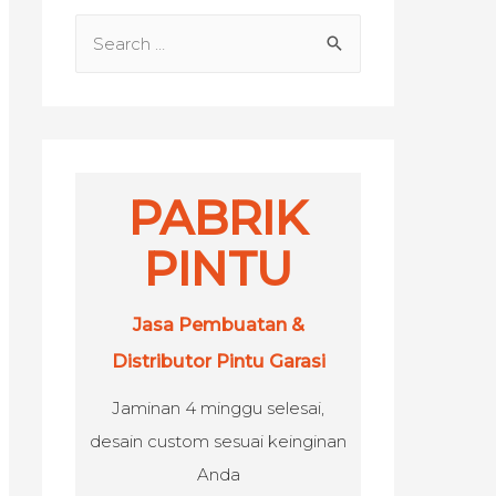
S
e
a
r
c
h
PABRIK
f
PINTU
o
r
Jasa Pembuatan &
:
Distributor Pintu Garasi
Jaminan 4 minggu selesai,
desain custom sesuai keinginan
Anda