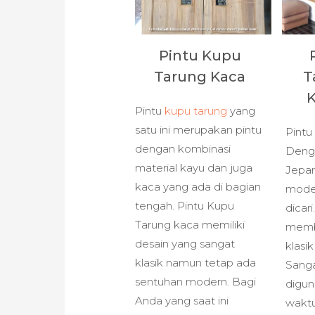
Pintu Kupu
Tarung Kaca
T
K
Pintu
kupu tarung
yang
satu ini merupakan pintu
Pintu
dengan kombinasi
Denga
material kayu dan juga
Jepa
kaca yang ada di bagian
mode
tengah. Pintu Kupu
dicar
Tarung kaca memiliki
memb
desain yang sangat
klasi
klasik namun tetap ada
Sanga
sentuhan modern. Bagi
digun
Anda yang saat ini
waktu