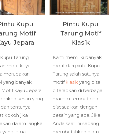
Pintu Kupu
Pintu Kupu
arung Motif
Tarung Motif
ayu Jepara
Klasik
 Kupu Tarung
Kami memiliki banyak
n motif kayu
motif dari pintu Kupu
ra merupakan
Tarung salah satunya
l yang banyak
motif
klasik
yang bisa
i. Motif kayu Jepara
diterapkan di berbagai
erikan kesan yang
macam tempat dan
k dan tentunya
disesuaikan dengan
t kokoh jika
desain yang ada. Jika
akan dalam jangka
Anda saat ini sedang
 yang lama.
membutuhkan pintu