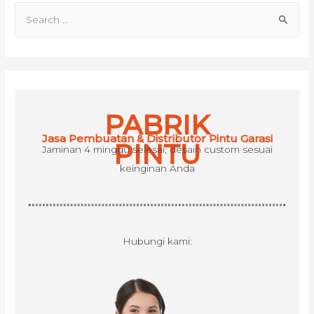
S
e
a
r
c
h
PABRIK
f
Jasa Pembuatan & Distributor Pintu Garasi
o
PINTU
Jaminan 4 minggu selesai, desain custom sesuai
r
keinginan Anda
:
Hubungi kami: