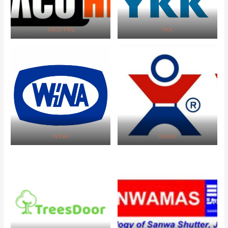
TACO HPL
YKK
WINA
VARIA