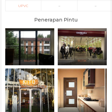
UPVC
–
–
Penerapan Pintu
BALKON
BUTIK