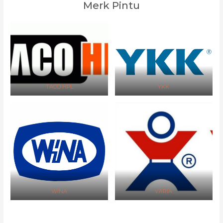
Merk Pintu
TACO HPL
YKK
WINA
VARIA