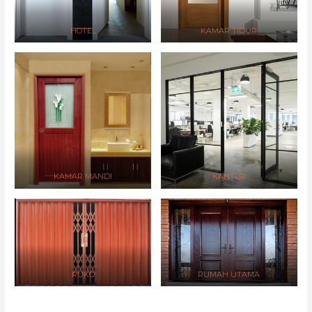
HOTEL
KAMAR TIDUR
KAMAR MANDI
KANTOR
RUKO
RUMAH UTAMA