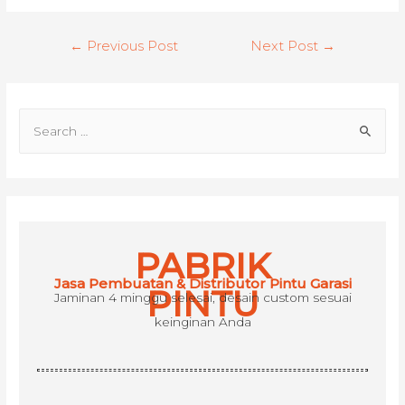
Post
←
Previous Post
Next Post
→
navigation
S
e
a
r
c
h
PABRIK
f
Jasa Pembuatan & Distributor Pintu Garasi
o
PINTU
Jaminan 4 minggu selesai, desain custom sesuai
r
keinginan Anda
: