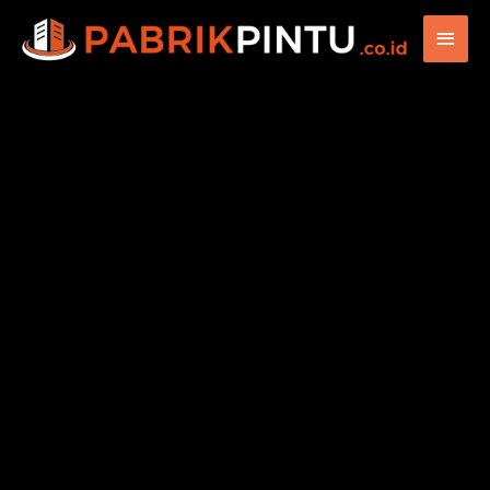
Main
Men