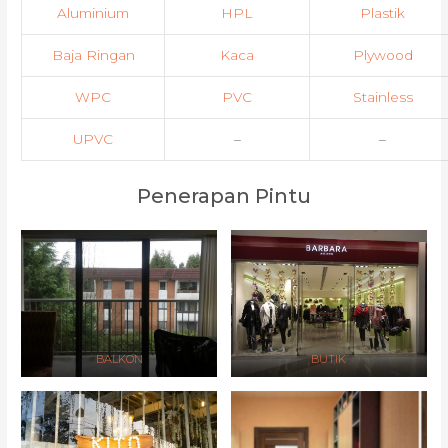
Aluminium
HPL
Plastik
Baja Ringan
Kaca
Plywood
WPC
PVC
Stainless
UPVC
–
–
Penerapan Pintu
BALKON
BUTIK