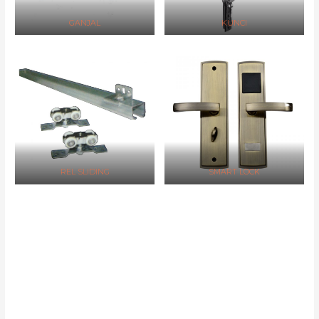
GANJAL
KUNCI
REL SLIDING
SMART LOCK