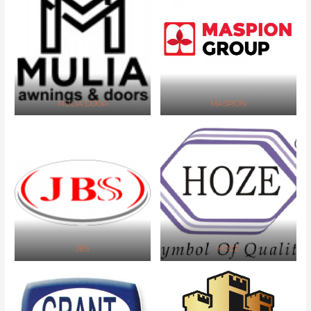
MULIA DOOR
MASPION
JBS
HOZE