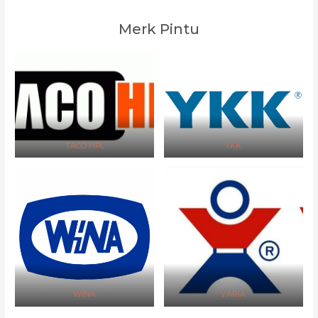
Merk Pintu
TACO HPL
YKK
WINA
VARIA