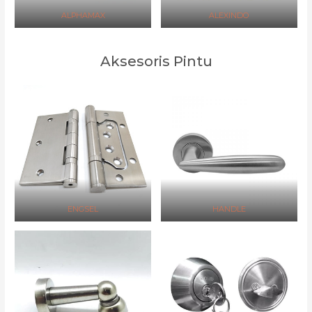
ALPHAMAX
ALEXINDO
Aksesoris Pintu
ENGSEL
HANDLE