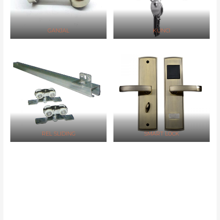
GANJAL
KUNCI
REL SLIDING
SMART LOCK