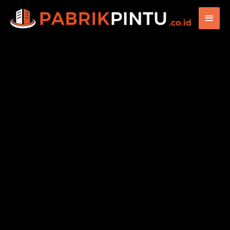
Main
Men