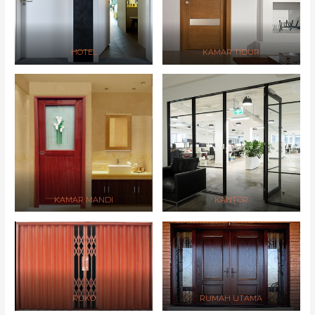
HOTEL
KAMAR TIDUR
KAMAR MANDI
KANTOR
RUKO
RUMAH UTAMA