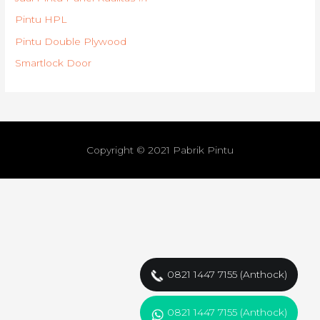
Pintu HPL
Pintu Double Plywood
Smartlock Door
Copyright © 2021
Pabrik Pintu
0821 1447 7155 (Anthock)
0821 1447 7155 (Anthock)