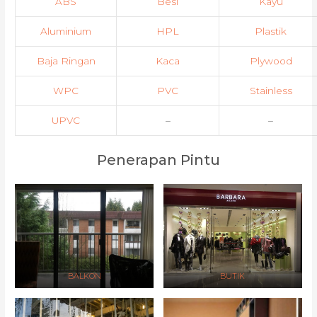
ABS
Besi
Kayu
Aluminium
HPL
Plastik
Baja Ringan
Kaca
Plywood
WPC
PVC
Stainless
UPVC
–
–
Penerapan Pintu
BALKON
BUTIK