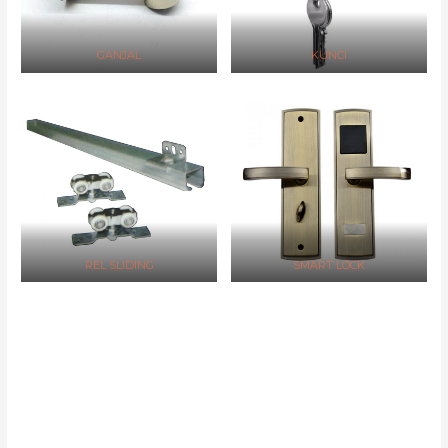
GANJAL
KUNCI
REL SLIDING
SMART LOCK