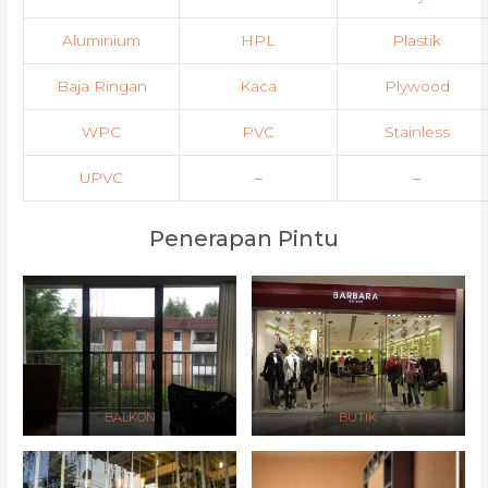
Aluminium
HPL
Plastik
Baja Ringan
Kaca
Plywood
WPC
PVC
Stainless
UPVC
–
–
Penerapan Pintu
BALKON
BUTIK