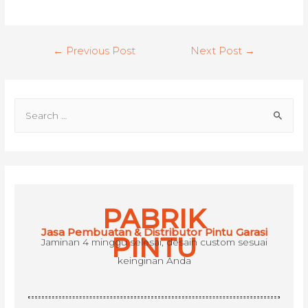
Post
←
Previous Post
Next Post
→
navigation
S
e
a
r
c
h
PABRIK
f
Jasa Pembuatan & Distributor Pintu Garasi
o
PINTU
Jaminan 4 minggu selesai, desain custom sesuai
r
keinginan Anda
: