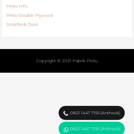
Pintu HPL
Pintu Double Plywood
Smartlock Door
Copyright © 2021
Pabrik Pintu
0821 1447 7155 (Anthock)
0821 1447 7155 (Anthock)