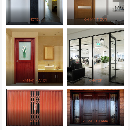
HOTEL
KAMAR TIDUR
KAMAR MANDI
KANTOR
RUKO
RUMAH UTAMA