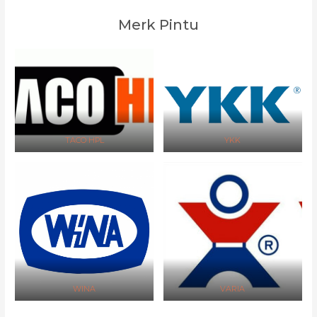
Merk Pintu
TACO HPL
YKK
WINA
VARIA