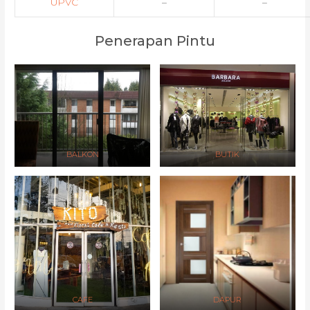
UPVC
–
–
Penerapan Pintu
BALKON
BUTIK
CAFE
DAPUR