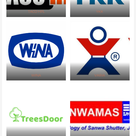
TACO HPL
YKK
WINA
VARIA