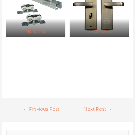
REL SLIDING
SMART LOCK
Post
←
Previous Post
Next Post
→
navigation
S