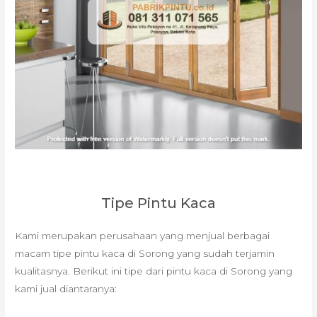
Tipe Pintu Kaca
Kami merupakan perusahaan yang menjual berbagai
macam tipe pintu kaca di Sorong yang sudah terjamin
kualitasnya. Berikut ini tipe dari pintu kaca di Sorong yang
kami jual diantaranya: