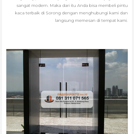
sangat modern. Maka dari itu Anda bisa membeli pintu
kaca terbaik di Sorong dengan menghubungi kami dan
langsung memesan di tempat kami.