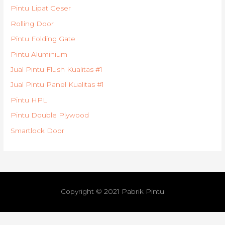
Pintu Lipat Geser
Rolling Door
Pintu Folding Gate
Pintu Aluminium
Jual Pintu Flush Kualitas #1
Jual Pintu Panel Kualitas #1
Pintu HPL
Pintu Double Plywood
Smartlock Door
Copyright © 2021
Pabrik Pintu