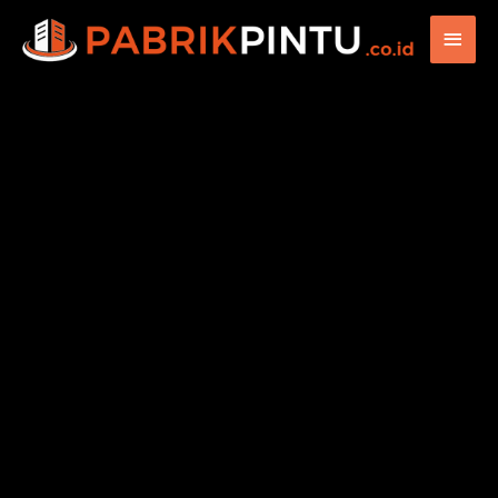
Main
Men