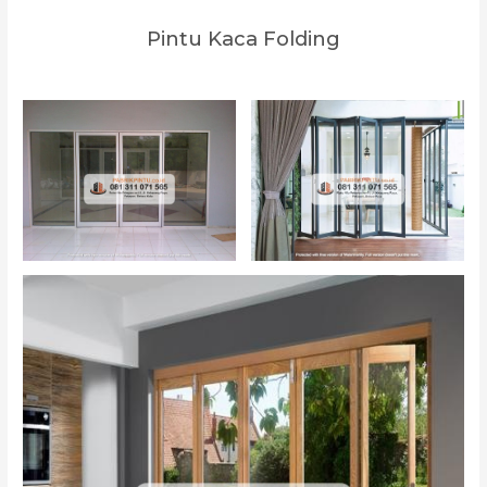
Pintu Kaca Folding