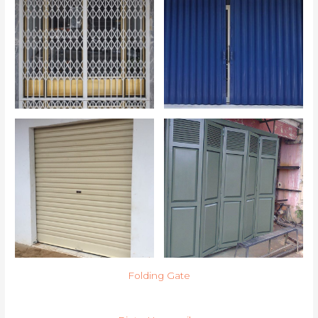
Folding Gate