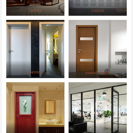
DISTRO
GARASI
HOTEL
KAMAR TIDUR