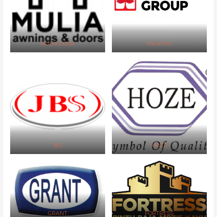
MULIA DOOR
MASPION
JBS
HOZE
GRANT
FORTRESS