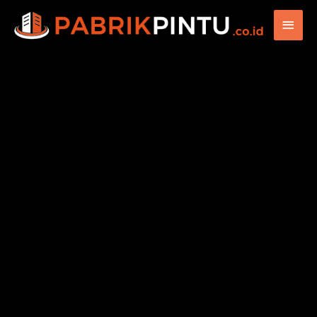
Main
Men