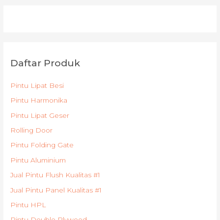
Daftar Produk
Pintu Lipat Besi
Pintu Harmonika
Pintu Lipat Geser
Rolling Door
Pintu Folding Gate
Pintu Aluminium
Jual Pintu Flush Kualitas #1
Jual Pintu Panel Kualitas #1
Pintu HPL
Pintu Double Plywood