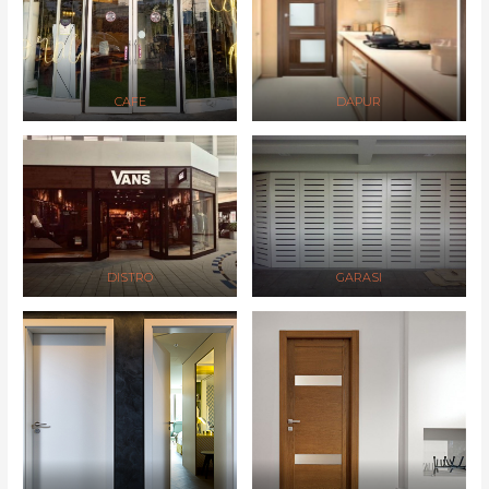
CAFE
DAPUR
DISTRO
GARASI