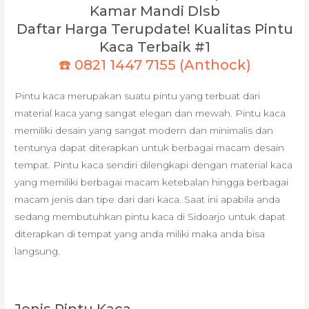
Kamar Mandi Dlsb
Daftar Harga Terupdate! Kualitas Pintu
Kaca Terbaik #1
☎️ 0821 1447 7155 (Anthock)
Pintu kaca merupakan suatu pintu yang terbuat dari
material kaca yang sangat elegan dan mewah. Pintu kaca
memiliki desain yang sangat modern dan minimalis dan
tentunya dapat diterapkan untuk berbagai macam desain
tempat. Pintu kaca sendiri dilengkapi dengan material kaca
yang memiliki berbagai macam ketebalan hingga berbagai
macam jenis dan tipe dari dari kaca. Saat ini apabila anda
sedang membutuhkan pintu kaca di Sidoarjo untuk dapat
diterapkan di tempat yang anda miliki maka anda bisa
langsung.