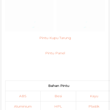
Pintu Kupu Tarung
Pintu Panel
Bahan Pintu
ABS
Besi
Kayu
Aluminium
HPL
Plastik