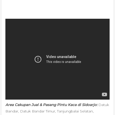
Area Cakupan Jual & Pasang Pintu Kaca di Sidoarjo:
Datuk
Bandar, Datuk Bandar Timur, Tanjungbalai Selatan,