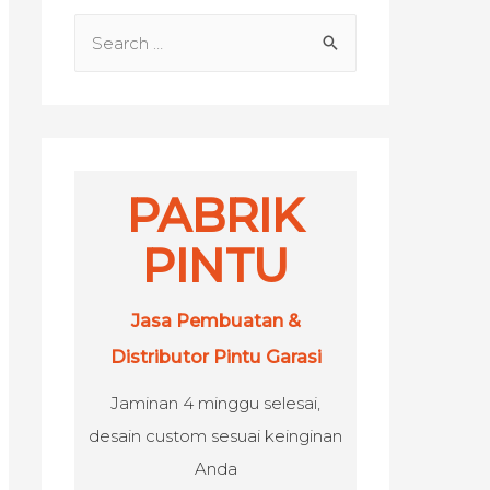
S
e
a
r
c
h
PABRIK
f
PINTU
o
r
Jasa Pembuatan &
:
Distributor Pintu Garasi
Jaminan 4 minggu selesai,
desain custom sesuai keinginan
Anda