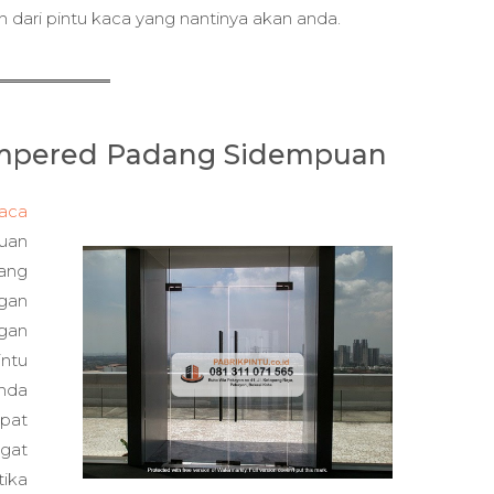
 dari pintu kaca yang nantinya akan anda.
empered Padang Sidempuan
aca
uan
yang
ngan
ngan
ntu
anda
epat
ngat
tika