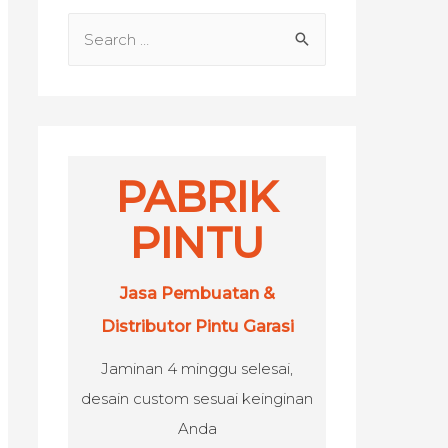
S
e
a
r
c
h
PABRIK
f
PINTU
o
r
Jasa Pembuatan &
:
Distributor Pintu Garasi
Jaminan 4 minggu selesai,
desain custom sesuai keinginan
Anda