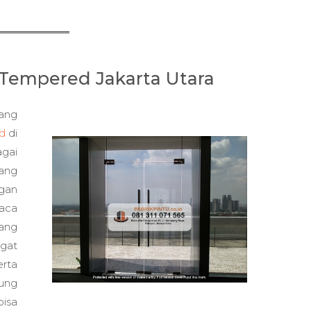
 Tempered Jakarta Utara
ang
d
di
agai
ang
ngan
aca
yang
ngat
erta
sung
bisa