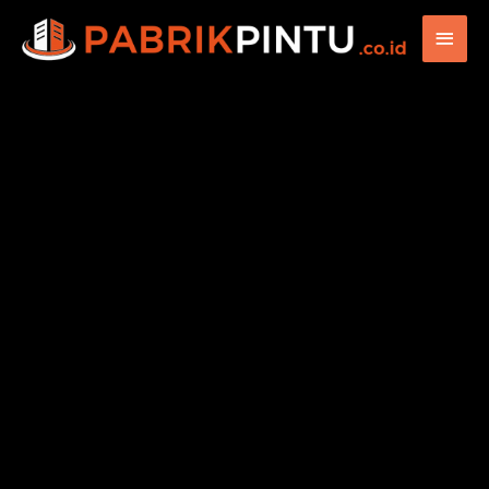
Main
Men