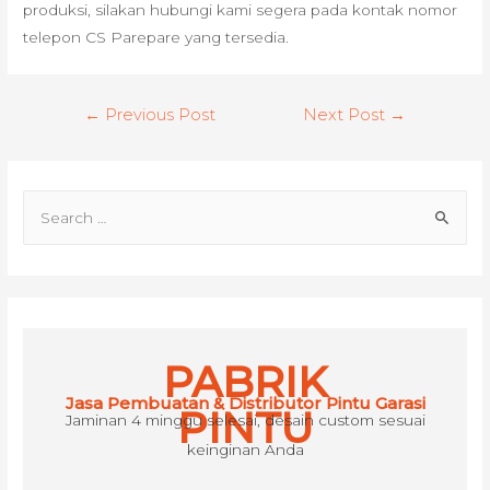
produksi, silakan hubungi kami segera pada kontak nomor
telepon CS Parepare yang tersedia.
Post
←
Previous Post
Next Post
→
navigation
S
e
a
r
c
h
PABRIK
f
Jasa Pembuatan & Distributor Pintu Garasi
o
PINTU
Jaminan 4 minggu selesai, desain custom sesuai
r
keinginan Anda
: