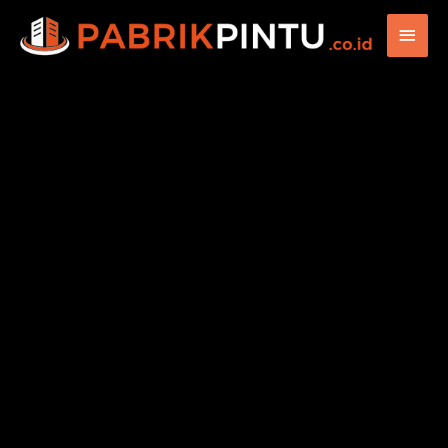
Main
Men