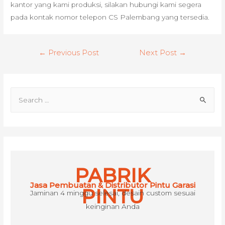
kantor yang kami produksi, silakan hubungi kami segera
pada kontak nomor telepon CS Palembang yang tersedia.
Post
←
Previous Post
Next Post
→
navigation
S
e
a
r
c
h
PABRIK
f
Jasa Pembuatan & Distributor Pintu Garasi
o
PINTU
Jaminan 4 minggu selesai, desain custom sesuai
r
keinginan Anda
: