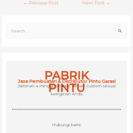
Post
←
Previous Post
Next Post
→
navigation
S
e
a
r
c
h
PABRIK
f
Jasa Pembuatan & Distributor Pintu Garasi
o
PINTU
Jaminan 4 minggu selesai, desain custom sesuai
r
keinginan Anda
:
Hubungi kami: