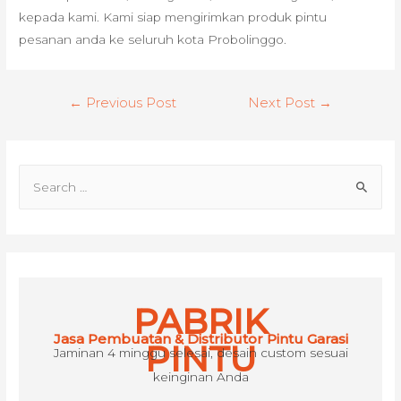
kepada kami. Kami siap mengirimkan produk pintu
pesanan anda ke seluruh kota Probolinggo.
Post
←
Previous Post
Next Post
→
navigation
S
e
a
r
c
h
PABRIK
f
Jasa Pembuatan & Distributor Pintu Garasi
o
PINTU
Jaminan 4 minggu selesai, desain custom sesuai
r
keinginan Anda
: