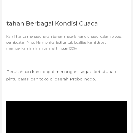
tahan Berbagai Kondisi Cuaca
Kami hanya menggunakan bahan material yang unggul dalam proses
pembuatan Pintu Harmonika, jadi untuk kualitas kami dapat
memberikan jaminan garansi hingga 100%.
Perusahaan kami dapat menangani segala kebutuhan
pintu garasi dan toko di daerah Probolinggo.