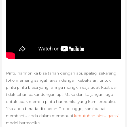
Pintu harmonika bisa tahan dengan api, apalagi sekarang
toko memang sangat rawan dengan kebakaran, untuk
pintu pintu biasa yang lainnya mungkin saja tidak kuat dan
tidak tahan bakar dengan api. Maka dari itu jangan ragu
untuk tidak memilih pintu harmonika yang kami produksi.
Jika anda berada di daerah Probolinggo, kami dapat
membantu anda dalam memenuhi
kebutuhan pintu garasi
model harmonika.