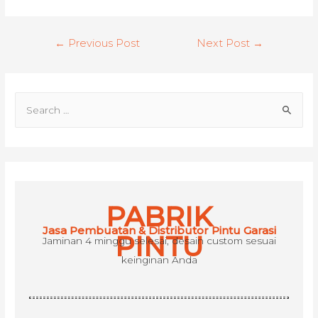
Post
←
Previous Post
Next Post
→
navigation
S
e
a
r
c
h
PABRIK
f
Jasa Pembuatan & Distributor Pintu Garasi
o
PINTU
Jaminan 4 minggu selesai, desain custom sesuai
r
keinginan Anda
: