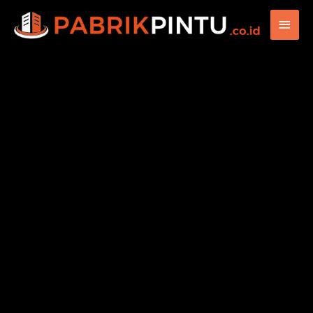
Main
Men