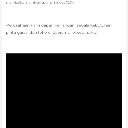
memberikan jaminan garansi hingga 100%.
Perusahaan kami dapat menangani segala kebutuhan
pintu garasi dan toko di daerah Lhokseumawe.