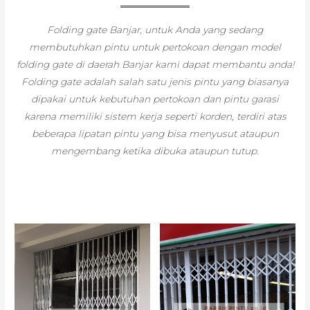
Folding gate Banjar, untuk Anda yang sedang
membutuhkan pintu untuk pertokoan dengan model
folding gate di daerah Banjar kami dapat membantu anda!
Folding gate adalah salah satu jenis pintu yang biasanya
dipakai untuk kebutuhan pertokoan dan pintu garasi
karena memiliki sistem kerja seperti korden, terdiri atas
beberapa lipatan pintu yang bisa menyusut ataupun
mengembang ketika dibuka ataupun tutup.