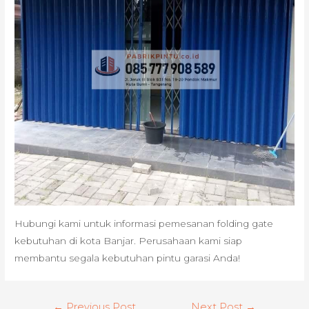
Hubungi kami untuk informasi pemesanan folding gate
kebutuhan di kota Banjar. Perusahaan kami siap
membantu segala kebutuhan pintu garasi Anda!
Post
←
Previous Post
Next Post
→