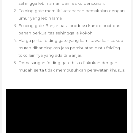
sehingga lebih aman dari resiko pencurian.
Folding gate memiliki ketahanan pemakaian dengan
umur yang lebih lama.
Folding gate Banjar hasil produksi kami dibuat dari
bahan berkualitas sehingga ia kokoh.
Harga pintu folding gate yang kami tawarkan cukup
murah dibandingkan jasa pembuatan pintu folding
toko lainnya yang ada di Banjar.
Pemasangan folding gate bisa dilakukan dengan
mudah serta tidak membutuhkan perawatan khusus.