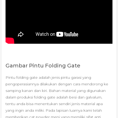
Gambar Pintu Folding Gate
Pintu folding gate adalah jenis pintu garasi yang
pengoperasiannya dilakukan dengan cara mendorong ke
samping kanan dan kiri. Bahan material yang digunakan
dalam produksi folding gate adalah besi dan galvalum,
tentu anda bisa menentukan sendiri jenis material apa
yang ingin anda miliki. Pada lapisan luarnya kami telah
memberikan cat powder meni yang memiliki sifat anti